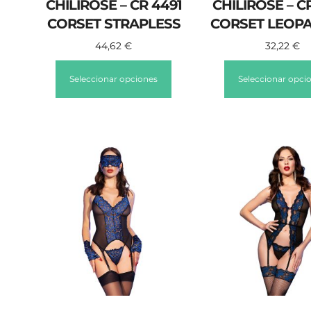
CHILIROSE – CR 4491
CHILIROSE – C
CORSET STRAPLESS
CORSET LEOP
44,62
€
32,22
€
Seleccionar opciones
Seleccionar opci