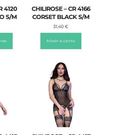
R 4120
CHILIROSE – CR 4166
O S/M
CORSET BLACK S/M
31,40
€
ones
Añadir al carrito