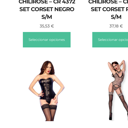
CHILIROSE – CR 4372
CHILIROSE – C
SET CORSET NEGRO
SET CORSET
S/M
S/M
35,53
€
37,18
€
Seleccionar opciones
Seleccionar opci