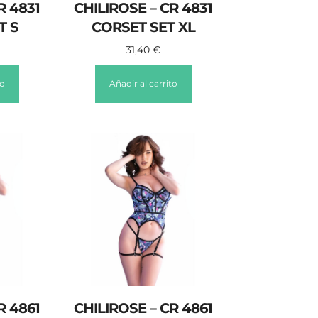
R 4831
CHILIROSE – CR 4831
T S
CORSET SET XL
31,40
€
to
Añadir al carrito
R 4861
CHILIROSE – CR 4861