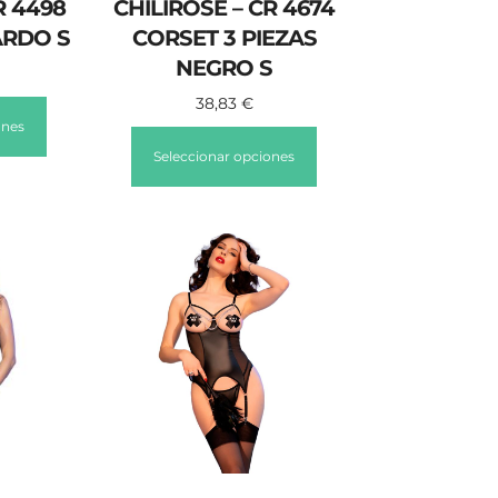
R 4498
CHILIROSE – CR 4674
ARDO S
CORSET 3 PIEZAS
NEGRO S
38,83
€
ones
Seleccionar opciones