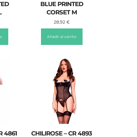
TED
BLUE PRINTED
L
CORSET M
28,92
€
to
Añadir al carrito
R 4861
CHILIROSE – CR 4893