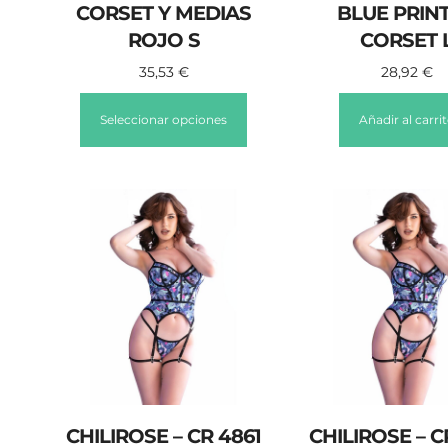
CORSET Y MEDIAS
BLUE PRIN
ROJO S
CORSET 
35,53
€
28,92
€
Seleccionar opciones
Añadir al carri
CHILIROSE – CR 4861
CHILIROSE – C