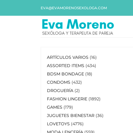
EVA@EVAMORENOSEXOLOGA.COM
ARTÍCULOS VARIOS
16
ASSORTED ITEMS
434
BDSM BONDAGE
18
CONDOMS
432
DROGUERÍA
2
FASHION LINGERIE
1892
GAMES
179
JUGUETES BIENESTAR
36
LOVETOYS
4776
MODA LENCERÍA
559