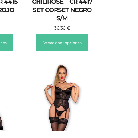
R 4415
CHILIROSE – CR 4417
 ROJO
SET CORSET NEGRO
S/M
36,36
€
ones
Seleccionar opciones