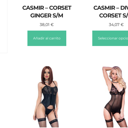
CASMIR – CORSET
CASMIR – DI
GINGER S/M
CORSET S
38,01
€
34,07
€
Añadir al carrito
Seleccionar opci