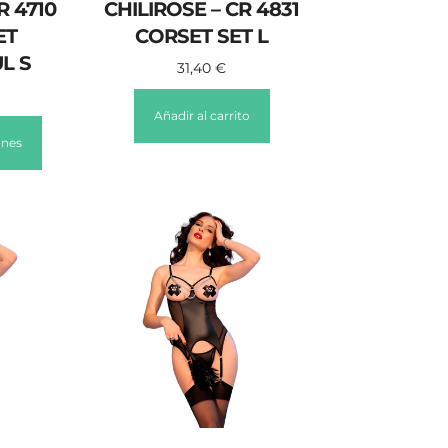
R 4710
CHILIROSE – CR 4831
ET
CORSET SET L
L S
31,40
€
Añadir al carrito
ones