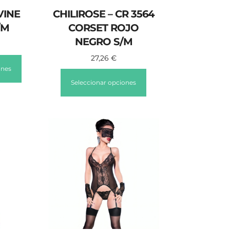
VINE
CHILIROSE – CR 3564
/M
CORSET ROJO
NEGRO S/M
27,26
€
ones
Seleccionar opciones