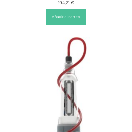
194,21
€
Añadir al carrito