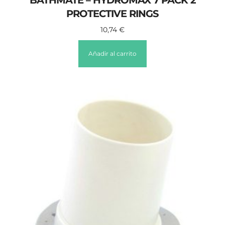
BATHMATE – HYDROMAX 7 PACK 2
PROTECTIVE RINGS
10,74
€
Añadir al carrito