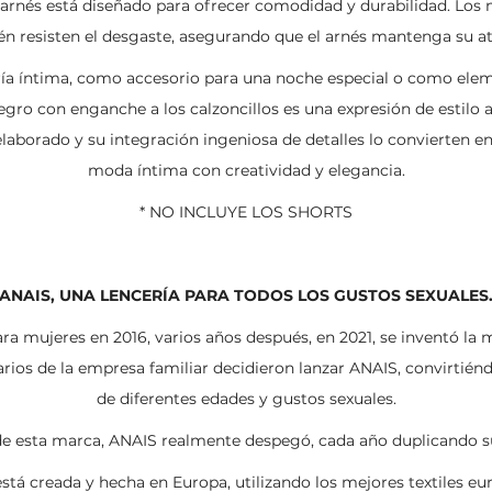
 arnés está diseñado para ofrecer comodidad y durabilidad. Los 
ién resisten el desgaste, asegurando que el arnés mantenga su a
ería íntima, como accesorio para una noche especial o como el
egro con enganche a los calzoncillos es una expresión de estilo 
aborado y su integración ingeniosa de detalles lo convierten en 
moda íntima con creatividad y elegancia.
* NO INCLUYE LOS SHORTS
ANAIS, UNA LENCERÍA PARA TODOS LOS GUSTOS SEXUALES
ara mujeres en 2016, varios años después, en 2021, se inventó 
arios de la empresa familiar decidieron lanzar ANAIS, convirtién
de diferentes edades y gustos sexuales.
 de esta marca, ANAIS realmente despegó, cada año duplicando s
stá creada y hecha en Europa, utilizando los mejores textiles e