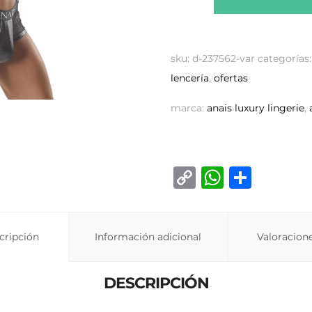
sku:
d-237562-var
categorías
lencería
,
ofertas
marca:
anais luxury lingerie
,
C
W
C
o
h
o
p
at
m
cripción
Información adicional
y
s
p
Valoracione
Li
A
ar
DESCRIPCIÓN
n
p
ti
k
p
r