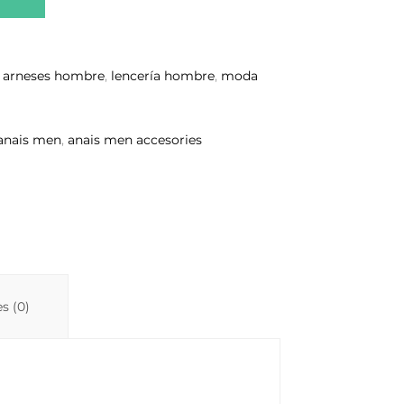
:
arneses hombre
,
lencería hombre
,
moda
anais men
,
anais men accesories
s (0)