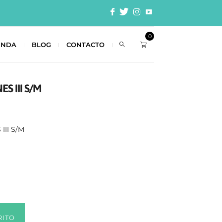
0
ENDA
BLOG
CONTACTO
S III S/M
III S/M
RITO