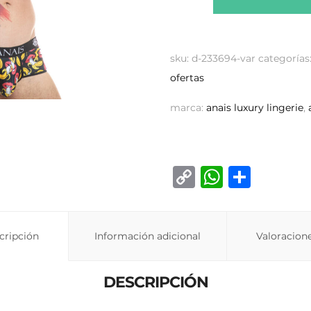
sku:
d-233694-var
categorías
ofertas
marca:
anais luxury lingerie
,
C
W
C
o
h
o
p
at
m
cripción
Información adicional
y
s
p
Valoracione
Li
A
ar
DESCRIPCIÓN
n
p
ti
k
p
r