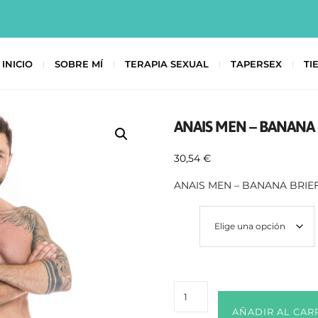
INICIO
SOBRE MÍ
TERAPIA SEXUAL
TAPERSEX
TI
ANAIS MEN – BANANA 
30,54
€
ANAIS MEN – BANANA BRIEF
Size
AÑADIR AL CAR