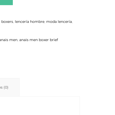
:
boxers
,
lencería hombre
,
moda lencería
,
anais men
,
anais men boxer brief
s (0)