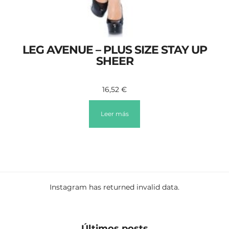
LEG AVENUE – PLUS SIZE STAY UP
SHEER
16,52
€
Leer más
Instagram has returned invalid data.
Últimos posts