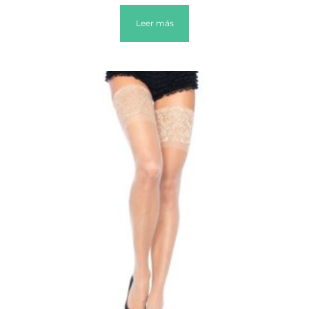
Leer más