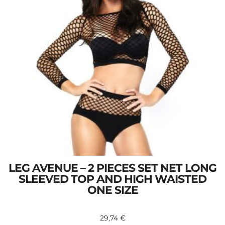
LEG AVENUE – 2 PIECES SET NET LONG
SLEEVED TOP AND HIGH WAISTED
ONE SIZE
29,74
€