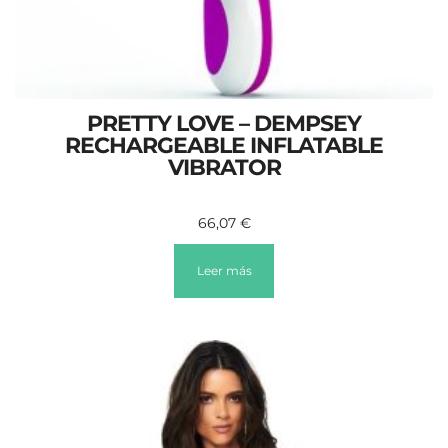
PRETTY LOVE – DEMPSEY
RECHARGEABLE INFLATABLE
VIBRATOR
66,07
€
Leer más