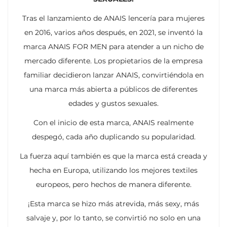
Tras el lanzamiento de ANAIS lencería para mujeres
en 2016, varios años después, en 2021, se inventó la
marca ANAIS FOR MEN para atender a un nicho de
mercado diferente. Los propietarios de la empresa
familiar decidieron lanzar ANAIS, convirtiéndola en
una marca más abierta a públicos de diferentes
edades y gustos sexuales.
Con el inicio de esta marca, ANAIS realmente
despegó, cada año duplicando su popularidad.
La fuerza aquí también es que la marca está creada y
hecha en Europa, utilizando los mejores textiles
europeos, pero hechos de manera diferente.
¡Esta marca se hizo más atrevida, más sexy, más
salvaje y, por lo tanto, se convirtió no solo en una