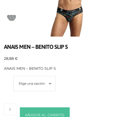
ANAIS MEN – BENITO SLIP S
28,88
€
ANAIS MEN – BENITO SLIP S
Size
AÑADIR AL CARRITO