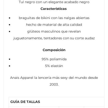
Tul negro con un elegante acabado negro
Características
braguitas de bikini con las nalgas abiertas
hecho de material de alta calidad
glúteos masculinos que revelan
juguetonamente, tentadores con su corte audaz
Composición
95% poliamida
5% elastán
Anais Apparel la lencería más sexy del mundo desde
2003.
GUÍA DE TALLAS