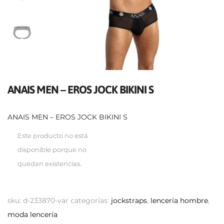
ANAIS MEN – EROS JOCK BIKINI S
ANAIS MEN – EROS JOCK BIKINI S
Este producto no está
disponible porque no
quedan existencias.
sku:
d-233870-var
categorías:
jockstraps
,
lencería hombre
,
moda lencería