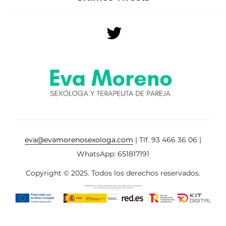
eva@evamorenosexologa.com
| Tlf. 93 466 36 06 |
WhatsApp: 651817191
Copyright © 2025. Todos los derechos reservados.