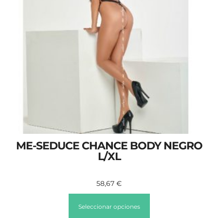
ME-SEDUCE CHANCE BODY NEGRO
L/XL
58,67
€
Seleccionar opciones