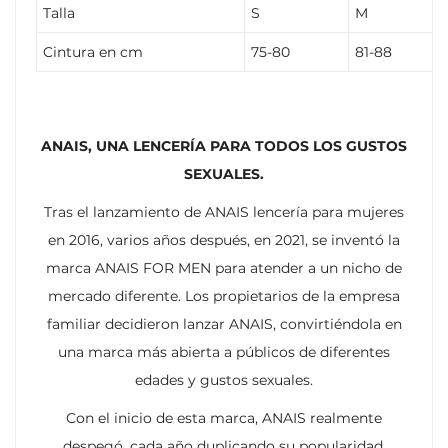
Talla
S
M
Cintura en cm
75-80
81-88
ANAIS, UNA LENCERÍA PARA TODOS LOS GUSTOS
SEXUALES.
Tras el lanzamiento de ANAIS lencería para mujeres
en 2016, varios años después, en 2021, se inventó la
marca ANAIS FOR MEN para atender a un nicho de
mercado diferente. Los propietarios de la empresa
familiar decidieron lanzar ANAIS, convirtiéndola en
una marca más abierta a públicos de diferentes
edades y gustos sexuales.
Con el inicio de esta marca, ANAIS realmente
despegó, cada año duplicando su popularidad.