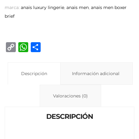
marca:
anais luxury lingerie
,
anais men
,
anais men boxer
brief
C
W
C
o
h
o
p
at
m
y
Descripción
s
p
Información adicional
Li
A
ar
n
p
ti
Valoraciones (0)
k
p
r
DESCRIPCIÓN