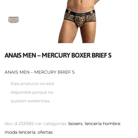
ANAIS MEN – MERCURY BOXER BRIEF S
ANAIS MEN – MERCURY BRIEF S
Este producto no está
disponible porque no
quedan existencias.
sku:
d-233982-var
categorías:
boxers
,
lencería hombre
,
moda lencería
,
ofertas