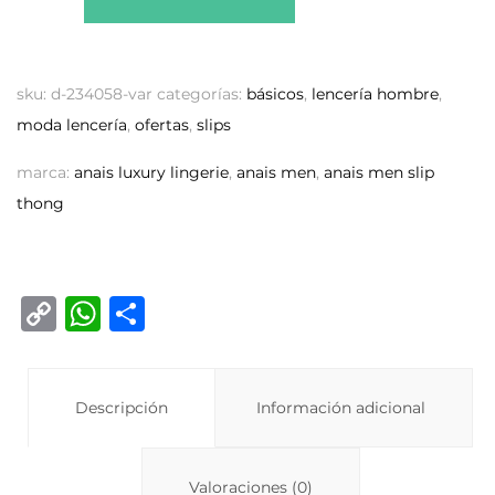
sku:
d-234058-var
categorías:
básicos
,
lencería hombre
,
moda lencería
,
ofertas
,
slips
marca:
anais luxury lingerie
,
anais men
,
anais men slip
thong
C
W
C
o
h
o
p
at
m
y
Descripción
s
p
Información adicional
Li
A
ar
n
p
ti
Valoraciones (0)