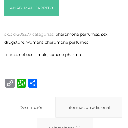
AÑADIR AL CARRITO
sku:
d-205277
categorías:
pheromone perfumes
,
sex
drugstore
,
womens pheromone perfumes
marca:
cobeco - male
,
cobeco pharma
C
W
C
o
h
o
p
at
m
y
Descripción
s
p
Información adicional
Li
A
ar
Valoraciones (0)