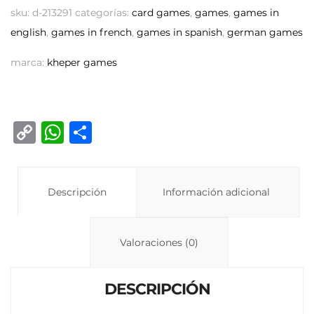
sku:
d-213291
categorías:
card games
,
games
,
games in
english
,
games in french
,
games in spanish
,
german games
marca:
kheper games
C
W
C
o
h
o
p
at
m
y
Descripción
s
p
Información adicional
Li
A
ar
n
p
ti
Valoraciones (0)
k
p
r
DESCRIPCIÓN