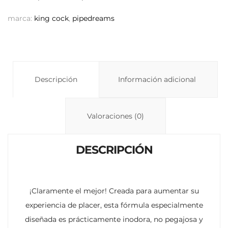
Li
A
ar
marca:
king cock
,
pipedreams
n
p
ti
k
p
r
Descripción
Información adicional
Valoraciones (0)
DESCRIPCIÓN
¡Claramente el mejor!
Creada para aumentar su
experiencia de placer, esta fórmula especialmente
diseñada es prácticamente inodora, no pegajosa y