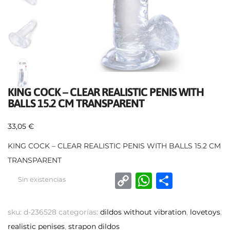
KING COCK – CLEAR REALISTIC PENIS WITH
BALLS 15.2 CM TRANSPARENT
33,05
€
KING COCK – CLEAR REALISTIC PENIS WITH BALLS 15.2 CM
TRANSPARENT
C
W
C
Sin existencias
o
h
o
p
at
m
sku:
d-236528
categorías:
dildos without vibration
,
lovetoys
,
y
s
p
realistic penises
,
strapon dildos