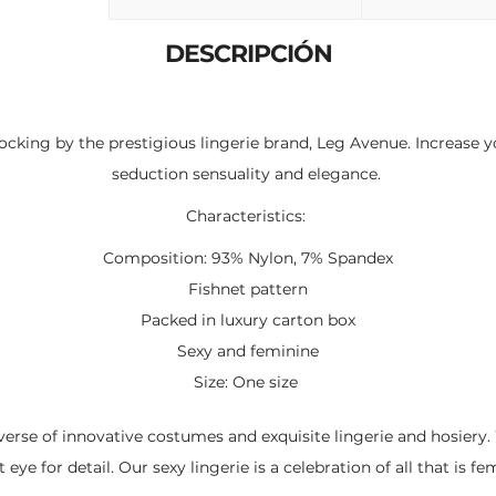
Li
A
ar
DESCRIPCIÓN
n
p
ti
k
p
r
ocking by the prestigious lingerie brand, Leg Avenue. Increase y
seduction sensuality and elegance.
Characteristics:
Composition: 93% Nylon, 7% Spandex
Fishnet pattern
Packed in luxury carton box
Sexy and feminine
Size: One size
rse of innovative costumes and exquisite lingerie and hosiery. 
 eye for detail. Our sexy lingerie is a celebration of all that is fem