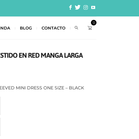
0
ENDA
BLOG
CONTACTO
ESTIDO EN RED MANGA LARGA
EEVED MINI DRESS ONE SIZE – BLACK