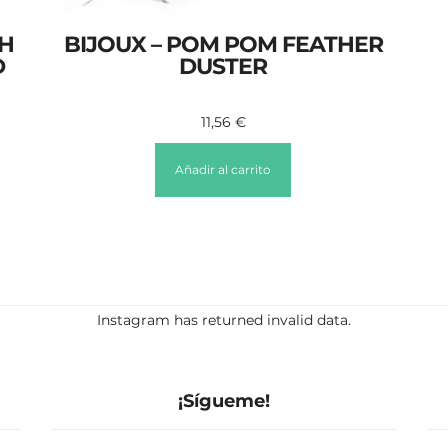
SH
BIJOUX – POM POM FEATHER
D
DUSTER
11,56
€
Añadir al carrito
Instagram has returned invalid data.
¡Sígueme!