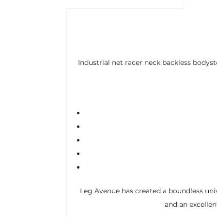
Industrial net racer neck backless bodyst
Leg Avenue has created a boundless unive
and an excellent