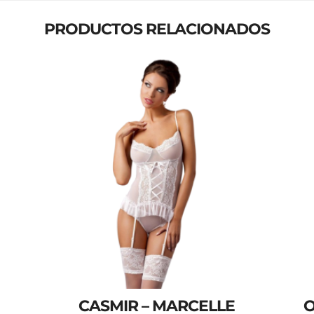
PRODUCTOS RELACIONADOS
CASMIR – MARCELLE
O