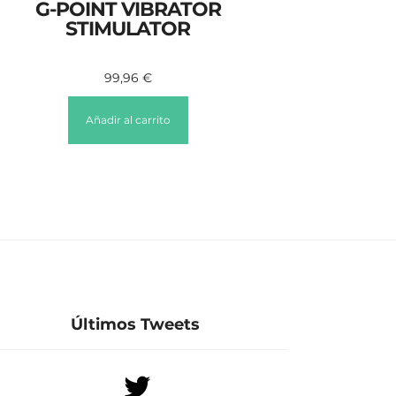
G-POINT VIBRATOR
STIMULATOR
99,96
€
Añadir al carrito
Últimos Tweets