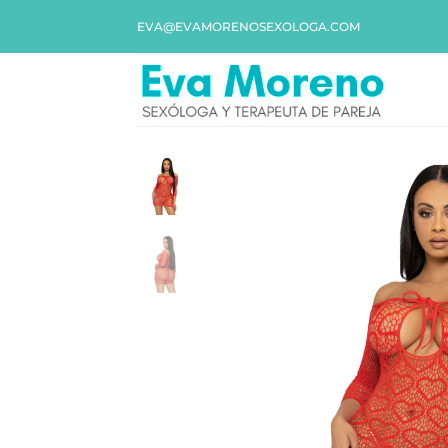
EVA@EVAMORENOSEXOLOGA.COM