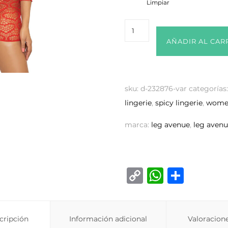
Limpiar
AÑADIR AL CAR
sku:
d-232876-var
categorías
lingerie
,
spicy lingerie
,
women
marca:
leg avenue
,
leg avenu
C
W
C
o
h
o
p
at
m
cripción
Información adicional
y
s
p
Valoracione