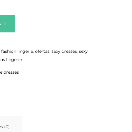
RITO
:
fashion lingerie
,
ofertas
,
sexy dresses
,
sexy
s lingerie
e dresses
s (0)