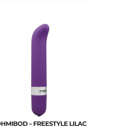
HMIBOD – FREESTYLE LILAC