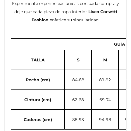
Experimente experiencias únicas con cada compra y
deje que cada pieza de ropa interior
Livco Corsetti
Fashion
enfatice su singularidad.
GUÍA D
TALLA
S
M
Pecho (cm)
84-88
89-92
93
Cintura (cm)
62-68
69-74
75
Caderas (cm)
88-93
94-98
99