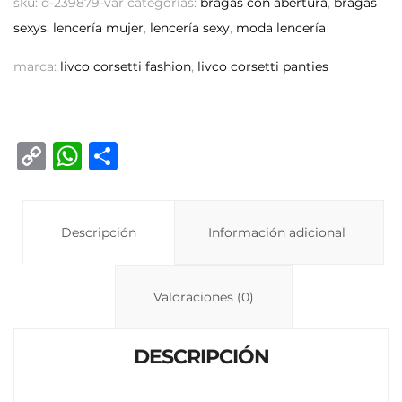
sku:
d-239879-var
categorías:
bragas con abertura
,
bragas
sexys
,
lencería mujer
,
lencería sexy
,
moda lencería
marca:
livco corsetti fashion
,
livco corsetti panties
C
W
C
o
h
o
p
at
m
y
Descripción
s
p
Información adicional
Li
A
ar
n
p
ti
Valoraciones (0)
k
p
r
DESCRIPCIÓN