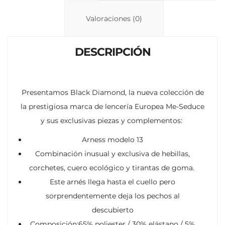
Li
A
ar
n
p
ti
Valoraciones (0)
k
p
r
DESCRIPCIÓN
Presentamos Black Diamond, la nueva colección de
la prestigiosa marca de lencería Europea Me-Seduce
y sus exclusivas piezas y complementos:
Arness modelo 13
Combinación inusual y exclusiva de hebillas,
corchetes, cuero ecológico y tirantas de goma.
Este arnés llega hasta el cuello pero
sorprendentemente deja los pechos al
descubierto
Composición:65% poliester / 30% elástano / 5%