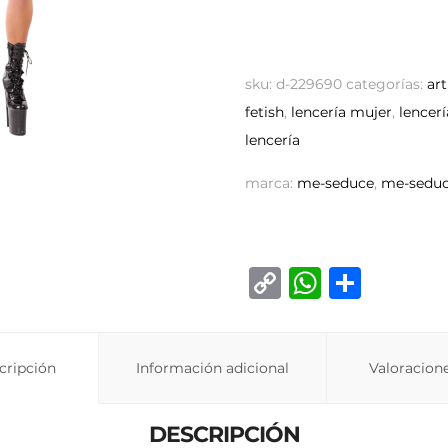
sku:
d-229690
categorías:
ar
fetish
,
lencería mujer
,
lencerí
lencería
marca:
me-seduce
,
me-seduc
C
W
C
o
h
o
p
at
m
cripción
Información adicional
y
s
p
Valoracione
Li
A
ar
DESCRIPCIÓN
n
p
ti