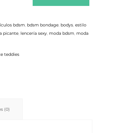
tículos bdsm
,
bdsm bondage
,
bodys
,
estilo
a picante
,
lencería sexy
,
moda bdsm
,
moda
e teddies
s (0)