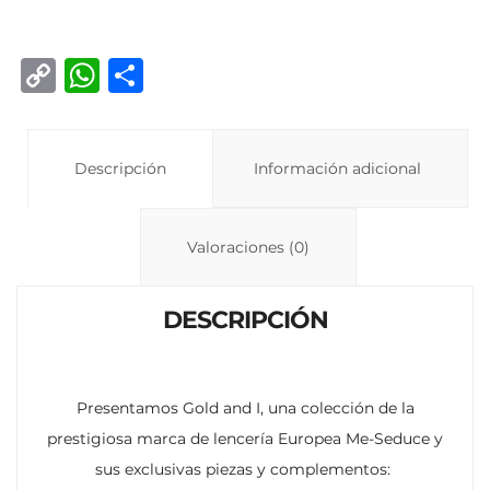
C
W
C
o
h
o
p
at
m
y
Descripción
s
p
Información adicional
Li
A
ar
n
p
ti
Valoraciones (0)
k
p
r
DESCRIPCIÓN
Presentamos Gold and I, una colección de la
prestigiosa marca de lencería Europea Me-Seduce y
sus exclusivas piezas y complementos: