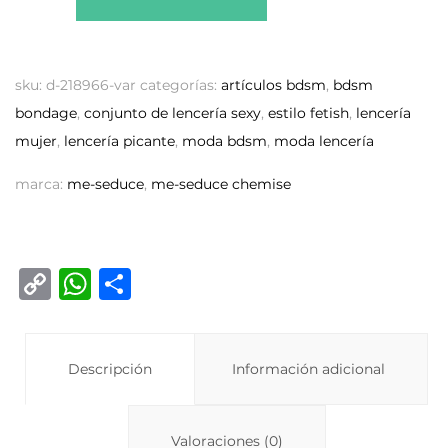
sku:
d-218966-var
categorías:
artículos bdsm
,
bdsm
bondage
,
conjunto de lencería sexy
,
estilo fetish
,
lencería
mujer
,
lencería picante
,
moda bdsm
,
moda lencería
marca:
me-seduce
,
me-seduce chemise
C
W
C
o
h
o
p
at
m
y
Descripción
s
p
Información adicional
Li
A
ar
n
p
ti
Valoraciones (0)