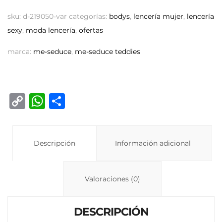
sku:
d-219050-var
categorías:
bodys
,
lencería mujer
,
lencería
sexy
,
moda lencería
,
ofertas
marca:
me-seduce
,
me-seduce teddies
C
W
C
o
h
o
p
at
m
y
Descripción
s
p
Información adicional
Li
A
ar
n
p
ti
Valoraciones (0)
k
p
r
DESCRIPCIÓN