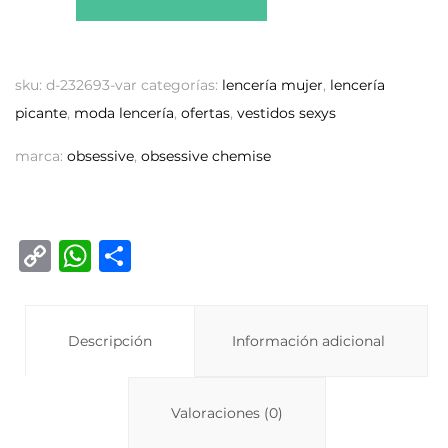
sku:
d-232693-var
categorías:
lencería mujer
,
lencería
picante
,
moda lencería
,
ofertas
,
vestidos sexys
marca:
obsessive
,
obsessive chemise
C
W
C
o
h
o
p
at
m
y
Descripción
s
p
Información adicional
Li
A
ar
n
p
ti
Valoraciones (0)
k
p
r