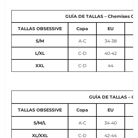
GUÍA DE TALLAS – Chemises Cors
TALLAS OBSESSIVE
Copa
EU
U
S/M
A-C
34-38
2
L/XL
C-D
40-42
10
XXL
C-D
44
GUÍA DE TALLAS – Cal
TALLAS OBSESSIVE
Copa
EU
U
S/M/L
A-C
34-40
2
XL/XXL
C-D
42-44
12