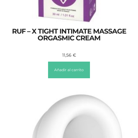
RUF – X TIGHT INTIMATE MASSAGE
ORGASMIC CREAM
11,56
€
Añadir al carrito