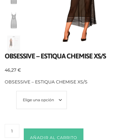
OBSESSIVE – ESTIQUA CHEMISE XS/S
46,27
€
OBSESSIVE – ESTIQUA CHEMISE XS/S
Talla
AÑADIR AL CARRITO