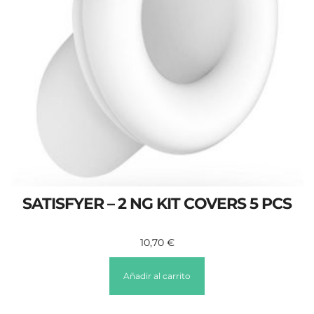
SATISFYER – 2 NG KIT COVERS 5 PCS
10,70
€
Añadir al carrito