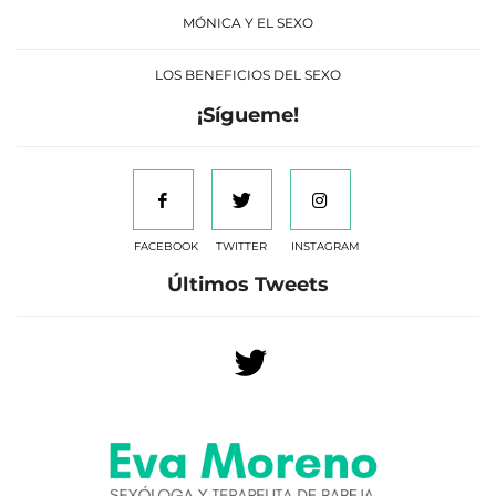
MÓNICA Y EL SEXO
LOS BENEFICIOS DEL SEXO
¡Sígueme!
FACEBOOK
TWITTER
INSTAGRAM
Últimos Tweets