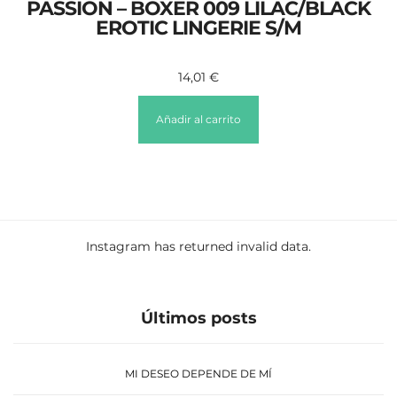
PASSION – BOXER 009 LILAC/BLACK
EROTIC LINGERIE S/M
14,01
€
Añadir al carrito
Instagram has returned invalid data.
Últimos posts
MI DESEO DEPENDE DE MÍ