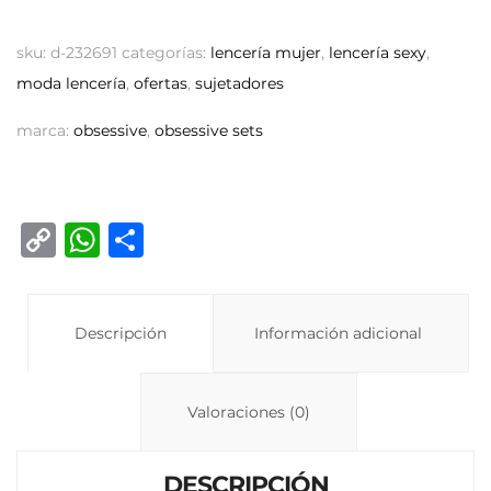
sku:
d-232691
categorías:
lencería mujer
,
lencería sexy
,
moda lencería
,
ofertas
,
sujetadores
marca:
obsessive
,
obsessive sets
C
W
C
o
h
o
p
at
m
y
Descripción
s
p
Información adicional
Li
A
ar
n
p
ti
Valoraciones (0)
k
p
r
DESCRIPCIÓN