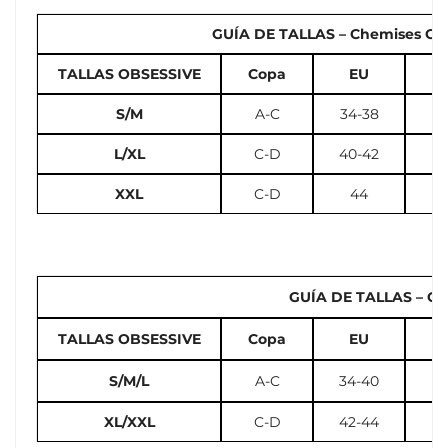
GUÍA DE TALLAS – Chemises Cors
TALLAS OBSESSIVE
Copa
EU
U
S/M
A-C
34-38
2
L/XL
C-D
40-42
10
XXL
C-D
44
GUÍA DE TALLAS – Cal
TALLAS OBSESSIVE
Copa
EU
U
S/M/L
A-C
34-40
2
XL/XXL
C-D
42-44
12