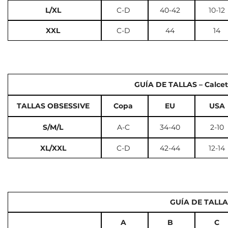
L/XL
C-D
40-42
10-12
XXL
C-D
44
14
GUÍA DE TALLAS – Calcet
TALLAS OBSESSIVE
Copa
EU
USA
S/M/L
A-C
34-40
2-10
XL/XXL
C-D
42-44
12-14
GUÍA DE TALLA
A
B
C