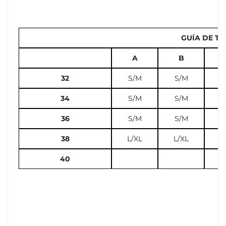
GUÍA DE TA
A
B
32
S/M
S/M
S
34
S/M
S/M
S
36
S/M
S/M
L
38
L/XL
L/XL
L
40