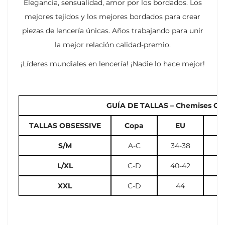
Elegancia, sensualidad, amor por los bordados. Los
mejores tejidos y los mejores bordados para crear
piezas de lencería únicas. Años trabajando para unir
la mejor relación calidad-premio.
¡Líderes mundiales en lencería! ¡Nadie lo hace mejor!
GUÍA DE TALLAS – Chemises Cors
TALLAS OBSESSIVE
Copa
EU
U
S/M
A-C
34-38
2
L/XL
C-D
40-42
10
XXL
C-D
44