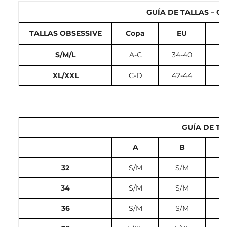
GUÍA DE TALLAS – Cal
TALLAS OBSESSIVE
Copa
EU
U
S/M/L
A-C
34-40
2
XL/XXL
C-D
42-44
12
GUÍA DE TA
A
B
32
S/M
S/M
S
34
S/M
S/M
S
36
S/M
S/M
L