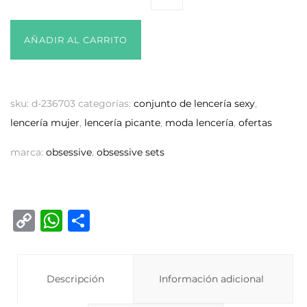
AÑADIR AL CARRITO
sku:
d-236703
categorías:
conjunto de lencería sexy
,
lencería mujer
,
lencería picante
,
moda lencería
,
ofertas
marca:
obsessive
,
obsessive sets
C
W
C
o
h
o
p
at
m
y
Descripción
s
p
Información adicional