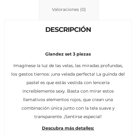
Li
A
ar
n
p
ti
Valoraciones (0)
k
p
r
DESCRIPCIÓN
Glandez set 3 piezas
Imagínese la luz de las velas, las miradas profundas,
los gestos tiernos: ¡una velada perfecta! La guinda del
pastel es que estás vestida con lencería
increíblemente sexy. Basta con mirar estos
llamativos elementos rojos, que crean una
combinación única junto con la tela suave y
transparente. ¡Sentirse especial!
Descubra más detalles: