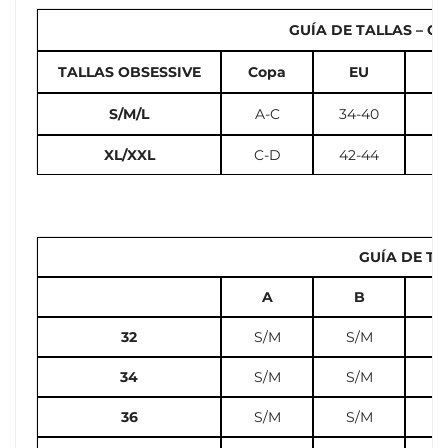
GUÍA DE TALLAS – Cal
TALLAS OBSESSIVE
Copa
EU
U
S/M/L
A-C
34-40
2
XL/XXL
C-D
42-44
12
GUÍA DE TA
A
B
32
S/M
S/M
S
34
S/M
S/M
S
36
S/M
S/M
L