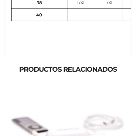
38
L/XL
L/XL
L
40
PRODUCTOS RELACIONADOS