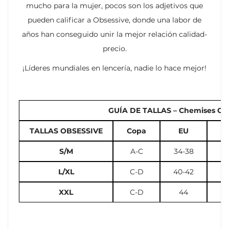
mucho para la mujer, pocos son los adjetivos que
pueden calificar a Obsessive, donde una labor de
años han conseguido unir la mejor relación calidad-
precio.
¡Líderes mundiales en lencería, nadie lo hace mejor!
GUÍA DE TALLAS – Chemises Cors
TALLAS OBSESSIVE
Copa
EU
U
S/M
A-C
34-38
2
L/XL
C-D
40-42
10
XXL
C-D
44