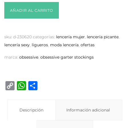
AÑADIR AL CARRITO
sku:
d-230620
categorías:
lencería mujer
,
lencería picante
,
lencería sexy
,
ligueros
,
moda lencería
,
ofertas
marca:
obsessive
,
obsessive garter stockings
C
W
C
o
h
o
p
at
m
y
Descripción
s
p
Información adicional
Li
A
ar