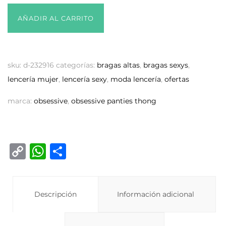
AÑADIR AL CARRITO
sku:
d-232916
categorías:
bragas altas
,
bragas sexys
,
lencería mujer
,
lencería sexy
,
moda lencería
,
ofertas
marca:
obsessive
,
obsessive panties thong
C
W
C
o
h
o
p
at
m
y
Descripción
s
p
Información adicional
Li
A
ar