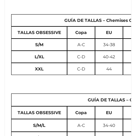
GUÍA DE TALLAS – Chemises Cors
TALLAS OBSESSIVE
Copa
EU
U
S/M
A-C
34-38
2
L/XL
C-D
40-42
10
XXL
C-D
44
GUÍA DE TALLAS – Cal
TALLAS OBSESSIVE
Copa
EU
U
S/M/L
A-C
34-40
2