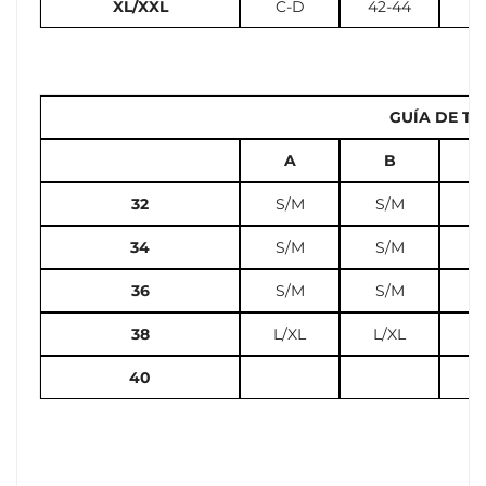
XL/XXL
C-D
42-44
12
GUÍA DE TA
A
B
32
S/M
S/M
S
34
S/M
S/M
S
36
S/M
S/M
L
38
L/XL
L/XL
L
40