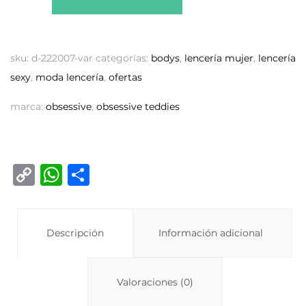
sku:
d-222007-var
categorías:
bodys
,
lencería mujer
,
lencería
sexy
,
moda lencería
,
ofertas
marca:
obsessive
,
obsessive teddies
C
W
C
o
h
o
p
at
m
y
Descripción
s
p
Información adicional
Li
A
ar
n
p
ti
Valoraciones (0)
k
p
r