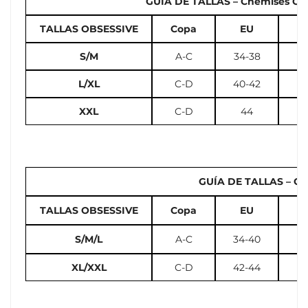
GUÍA DE TALLAS – Chemises Cors
TALLAS OBSESSIVE
Copa
EU
U
S/M
A-C
34-38
2
L/XL
C-D
40-42
10
XXL
C-D
44
GUÍA DE TALLAS – Cal
TALLAS OBSESSIVE
Copa
EU
U
S/M/L
A-C
34-40
2
XL/XXL
C-D
42-44
12