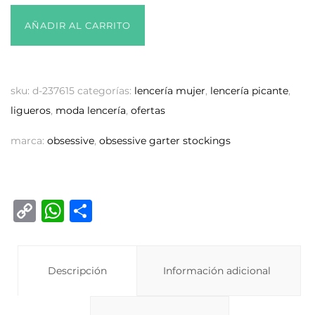
AÑADIR AL CARRITO
sku:
d-237615
categorías:
lencería mujer
,
lencería picante
,
ligueros
,
moda lencería
,
ofertas
marca:
obsessive
,
obsessive garter stockings
C
W
C
o
h
o
p
at
m
y
Descripción
s
p
Información adicional
Li
A
ar