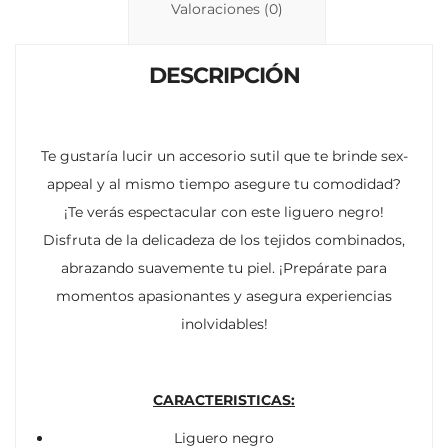
n
p
ti
Valoraciones (0)
k
p
r
DESCRIPCIÓN
Te gustaría lucir un accesorio sutil que te brinde sex-
appeal y al mismo tiempo asegure tu comodidad?
¡Te verás espectacular con este liguero negro!
Disfruta de la delicadeza de los tejidos combinados,
abrazando suavemente tu piel. ¡Prepárate para
momentos apasionantes y asegura experiencias
inolvidables!
CARACTERISTICAS:
Liguero negro