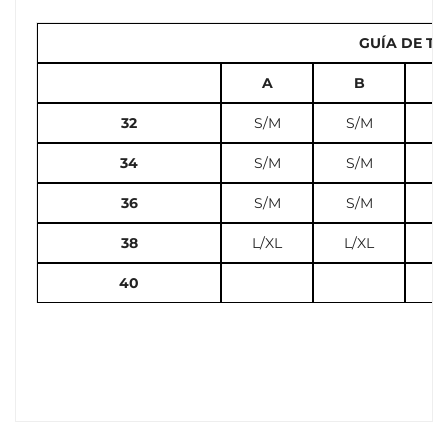
GUÍA DE TA
A
B
32
S/M
S/M
S
34
S/M
S/M
S
36
S/M
S/M
L
38
L/XL
L/XL
L
40