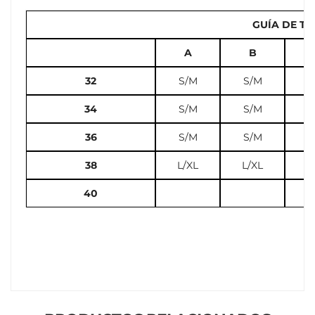
GUÍA DE TA
A
B
32
S/M
S/M
S
34
S/M
S/M
S
36
S/M
S/M
L
38
L/XL
L/XL
L
40