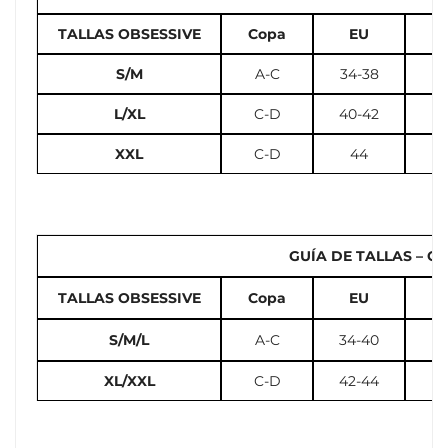
TALLAS OBSESSIVE
Copa
EU
U
S/M
A-C
34-38
2
L/XL
C-D
40-42
10
XXL
C-D
44
GUÍA DE TALLAS – Cal
TALLAS OBSESSIVE
Copa
EU
U
S/M/L
A-C
34-40
2
XL/XXL
C-D
42-44
12