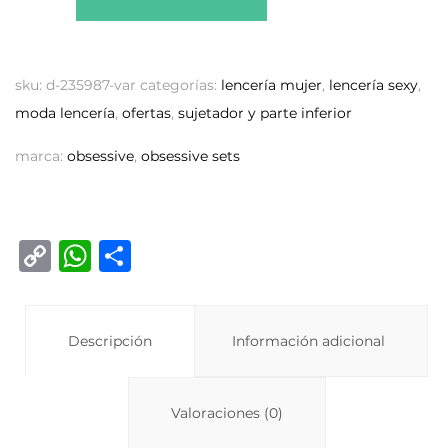
sku:
d-235987-var
categorías:
lencería mujer
,
lencería sexy
,
moda lencería
,
ofertas
,
sujetador y parte inferior
marca:
obsessive
,
obsessive sets
C
W
C
o
h
o
p
at
m
y
Descripción
s
p
Información adicional
Li
A
ar
n
p
ti
Valoraciones (0)
k
p
r