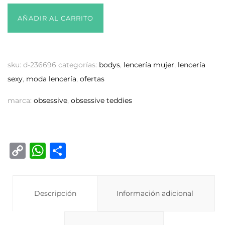
AÑADIR AL CARRITO
sku:
d-236696
categorías:
bodys
,
lencería mujer
,
lencería
sexy
,
moda lencería
,
ofertas
marca:
obsessive
,
obsessive teddies
C
W
C
o
h
o
p
at
m
y
Descripción
s
p
Información adicional
Li
A
ar