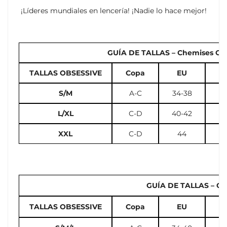
¡Líderes mundiales en lencería! ¡Nadie lo hace mejor!
GUÍA DE TALLAS – Chemises Cors
TALLAS OBSESSIVE
Copa
EU
U
S/M
A-C
34-38
2
L/XL
C-D
40-42
10
XXL
C-D
44
GUÍA DE TALLAS – Cal
TALLAS OBSESSIVE
Copa
EU
U