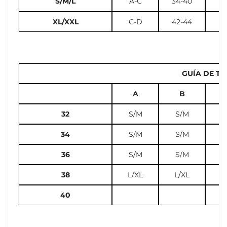
S/M/L
A-C
34-40
2
XL/XXL
C-D
42-44
12
GUÍA DE TA
A
B
32
S/M
S/M
S
34
S/M
S/M
S
36
S/M
S/M
L
38
L/XL
L/XL
L
40