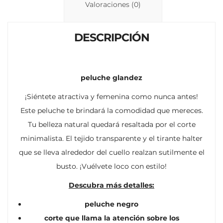
n
p
ti
Valoraciones (0)
k
p
r
DESCRIPCIÓN
peluche glandez
¡Siéntete atractiva y femenina como nunca antes!
Este peluche te brindará la comodidad que mereces.
Tu belleza natural quedará resaltada por el corte
minimalista. El tejido transparente y el tirante halter
que se lleva alrededor del cuello realzan sutilmente el
busto. ¡Vuélvete loco con estilo!
Descubra más detalles:
peluche negro
corte que llama la atención sobre los