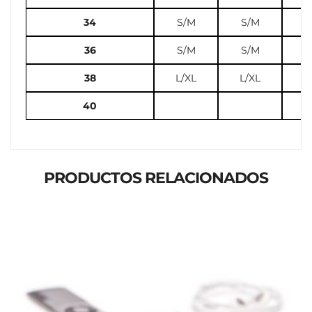
34
S/M
S/M
S
36
S/M
S/M
L
38
L/XL
L/XL
L
40
PRODUCTOS RELACIONADOS