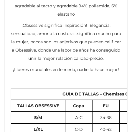
agradable al tacto y agradable 94% poliamida, 6%
elastano
¡Obsessive significa inspiración! Elegancia,
sensualidad, amor a la costura….significa mucho para
la mujer, pocos son los adjetivos que pueden calificar
a Obsessive, donde una labor de años ha conseguido
unir la mejor relación calidad-precio.
¡Líderes mundiales en lencería, nadie lo hace mejor!
GUÍA DE TALLAS – Chemises Cors
TALLAS OBSESSIVE
Copa
EU
U
S/M
A-C
34-38
2
L/XL
C-D
40-42
10