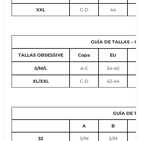
XXL
C-D
44
GUÍA DE TALLAS – Cal
TALLAS OBSESSIVE
Copa
EU
U
S/M/L
A-C
34-40
2
XL/XXL
C-D
42-44
12
GUÍA DE TA
A
B
32
S/M
S/M
S