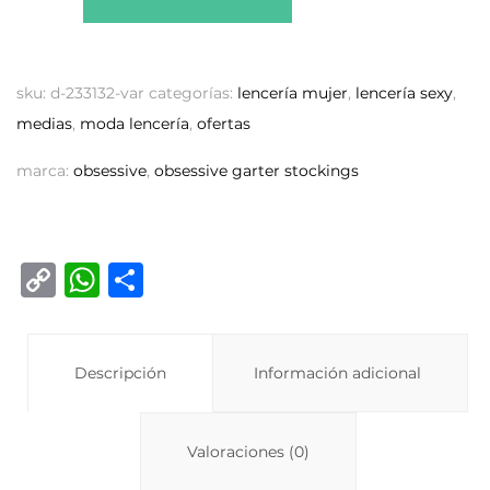
sku:
d-233132-var
categorías:
lencería mujer
,
lencería sexy
,
medias
,
moda lencería
,
ofertas
marca:
obsessive
,
obsessive garter stockings
C
W
C
o
h
o
p
at
m
y
Descripción
s
p
Información adicional
Li
A
ar
n
p
ti
Valoraciones (0)
k
p
r