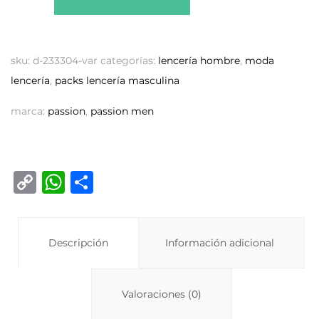
sku:
d-233304-var
categorías:
lencería hombre
,
moda
lencería
,
packs lencería masculina
marca:
passion
,
passion men
C
W
C
o
h
o
p
at
m
y
Descripción
s
p
Información adicional
Li
A
ar
n
p
ti
Valoraciones (0)
k
p
r