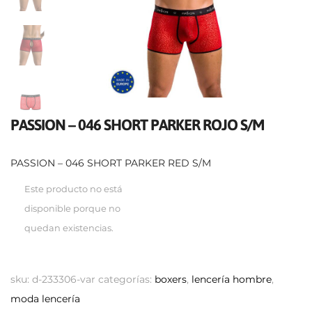
PASSION – 046 SHORT PARKER ROJO S/M
PASSION – 046 SHORT PARKER RED S/M
Este producto no está
disponible porque no
quedan existencias.
sku:
d-233306-var
categorías:
boxers
,
lencería hombre
,
moda lencería