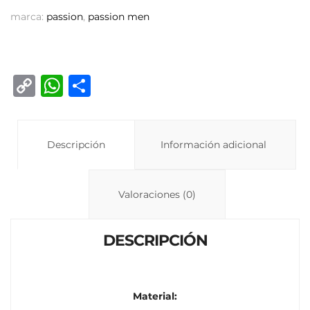
marca:
passion
,
passion men
C
W
C
o
h
o
p
at
m
y
Descripción
s
p
Información adicional
Li
A
ar
n
p
ti
Valoraciones (0)
k
p
r
DESCRIPCIÓN
Material: