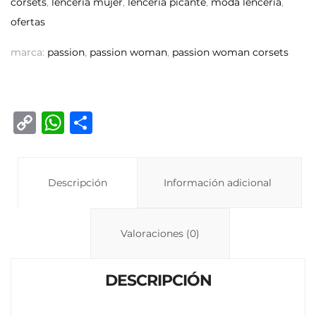
corsets
,
lencería mujer
,
lencería picante
,
moda lencería
,
ofertas
marca:
passion
,
passion woman
,
passion woman corsets
C
W
C
o
h
o
p
at
m
y
Descripción
s
p
Información adicional
Li
A
ar
n
p
ti
Valoraciones (0)
k
p
r
DESCRIPCIÓN