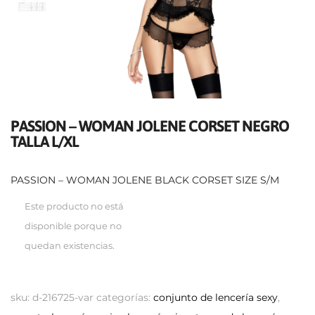
PASSION – WOMAN JOLENE CORSET NEGRO
TALLA L/XL
PASSION – WOMAN JOLENE BLACK CORSET SIZE S/M
Este producto no está
disponible porque no
quedan existencias.
sku:
d-216725-var
categorías:
conjunto de lencería sexy
,