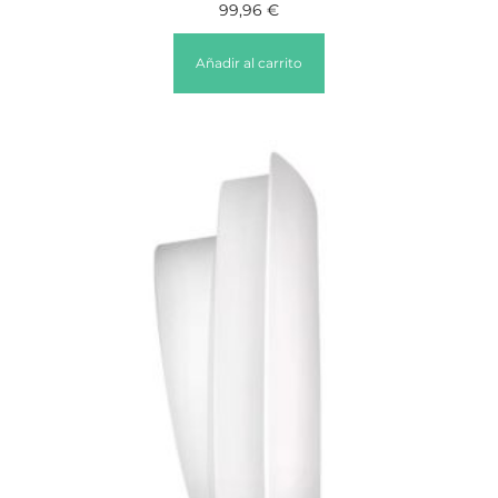
99,96
€
Añadir al carrito