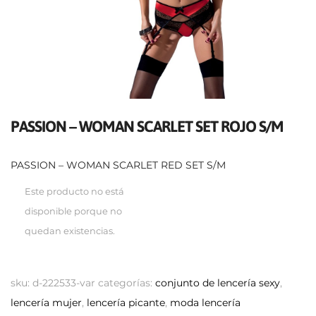
PASSION – WOMAN SCARLET SET ROJO S/M
PASSION – WOMAN SCARLET RED SET S/M
Este producto no está
disponible porque no
quedan existencias.
sku:
d-222533-var
categorías:
conjunto de lencería sexy
,
lencería mujer
,
lencería picante
,
moda lencería