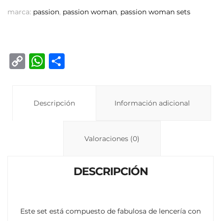
marca:
passion
,
passion woman
,
passion woman sets
C
W
C
o
h
o
p
at
m
y
Descripción
s
p
Información adicional
Li
A
ar
n
p
ti
Valoraciones (0)
k
p
r
DESCRIPCIÓN
Este set está compuesto de fabulosa de lencería con