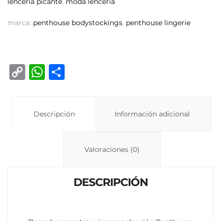
lencería picante
,
moda lencería
marca:
penthouse bodystockings
,
penthouse lingerie
C
W
C
o
h
o
p
at
m
y
Descripción
s
p
Información adicional
Li
A
ar
n
p
ti
Valoraciones (0)
k
p
r
DESCRIPCIÓN