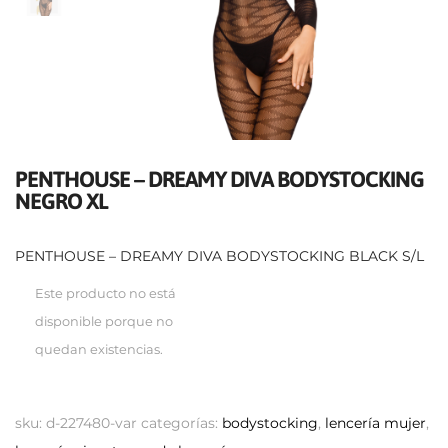
PENTHOUSE – DREAMY DIVA BODYSTOCKING
NEGRO XL
PENTHOUSE – DREAMY DIVA BODYSTOCKING BLACK S/L
Este producto no está
disponible porque no
quedan existencias.
sku:
d-227480-var
categorías:
bodystocking
,
lencería mujer
,