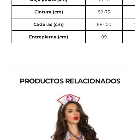
Cintura (cm)
59-75
71
Caderas (cm)
88-100
97
Entrepierna (cm)
89
PRODUCTOS RELACIONADOS