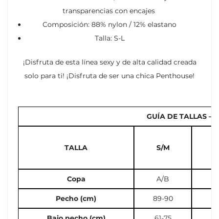
transparencias con encajes
Composición: 88% nylon / 12% elastano
Talla: S-L
¡Disfruta de esta línea sexy y de alta calidad creada
solo para ti! ¡Disfruta de ser una chica Penthouse!
GUÍA DE TALLAS – 
TALLA
S/M
M
Copa
A/B
B
Pecho (cm)
89-90
91
Bajo pecho (cm)
61-75
70