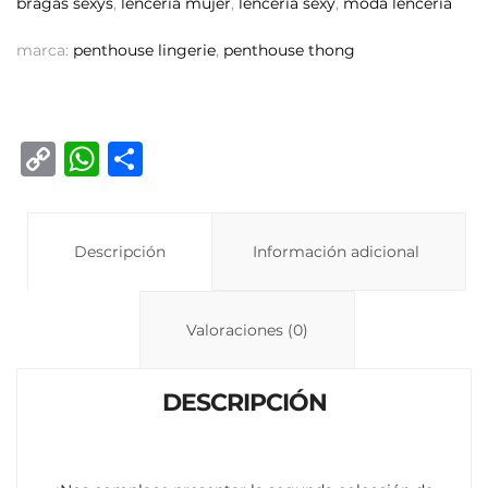
bragas sexys
,
lencería mujer
,
lencería sexy
,
moda lencería
marca:
penthouse lingerie
,
penthouse thong
C
W
C
o
h
o
p
at
m
y
Descripción
s
p
Información adicional
Li
A
ar
n
p
ti
Valoraciones (0)
k
p
r
DESCRIPCIÓN