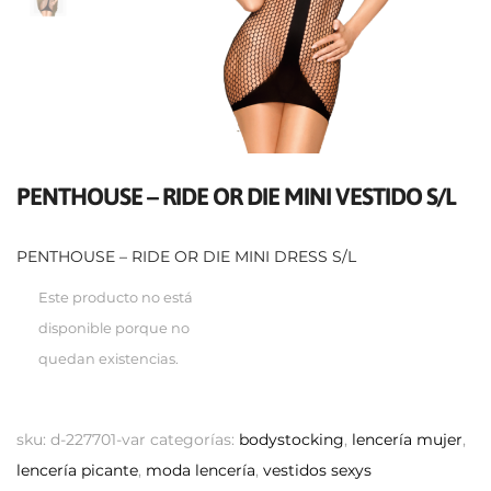
PENTHOUSE – RIDE OR DIE MINI VESTIDO S/L
PENTHOUSE – RIDE OR DIE MINI DRESS S/L
Este producto no está
disponible porque no
quedan existencias.
sku:
d-227701-var
categorías:
bodystocking
,
lencería mujer
,
lencería picante
,
moda lencería
,
vestidos sexys