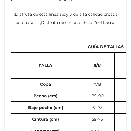
¡Disfruta de esta línea sexy y de alta calidad creada
solo para ti! ¡Disfruta de ser una chica Penthouse!
GUÍA DE TALLAS – 
TALLA
S/M
M
Copa
A/B
B
Pecho (cm)
89-90
91
Bajo pecho (cm)
61-75
70
Cintura (cm)
59-75
71
Caderas (cm)
88-100
97