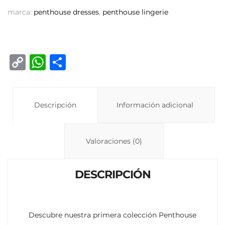
marca:
penthouse dresses
,
penthouse lingerie
C
W
C
o
h
o
p
at
m
y
Descripción
s
p
Información adicional
Li
A
ar
n
p
ti
Valoraciones (0)
k
p
r
DESCRIPCIÓN
Descubre nuestra primera colección Penthouse