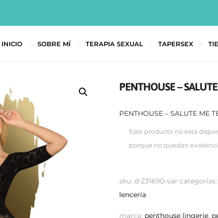
INICIO
SOBRE MÍ
TERAPIA SEXUAL
TAPERSEX
TI
PENTHOUSE – SALUTE
PENTHOUSE – SALUTE ME T
Este producto no está dispo
porque no quedan existenci
sku:
d-231690-var
categorías
lencería
marca:
penthouse lingerie
,
p