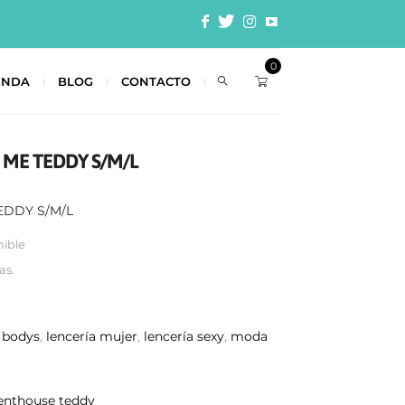
0
ENDA
BLOG
CONTACTO
 ME TEDDY S/M/L
EDDY S/M/L
nible
as.
:
bodys
,
lencería mujer
,
lencería sexy
,
moda
enthouse teddy