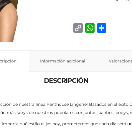
C
W
C
o
h
o
p
at
m
y
s
p
cripción
Información adicional
Valoracione
Li
A
ar
n
p
ti
DESCRIPCIÓN
k
p
r
ción de nuestra línea Penthouse Lingerie! Basados en el éxito d
 aún más sexys de nuestros populares conjuntos, panties, bodys, v
No importa qué estilo elijas hoy, prometemos que cada día será u