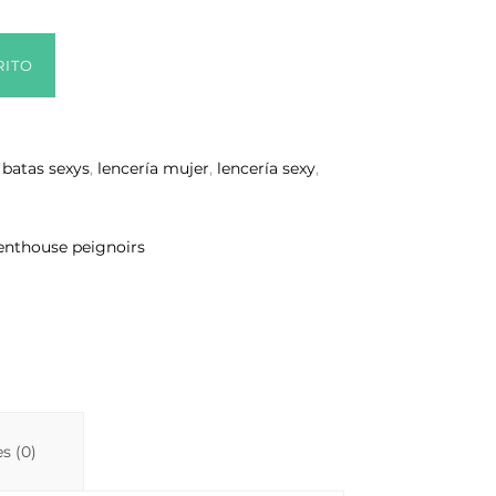
RITO
:
batas sexys
,
lencería mujer
,
lencería sexy
,
enthouse peignoirs
s (0)