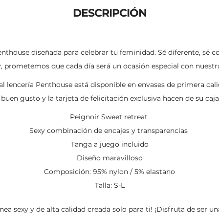
Li
A
ar
DESCRIPCIÓN
n
p
ti
k
p
r
thouse diseñada para celebrar tu feminidad. Sé diferente, sé con
oy, prometemos que cada día será un ocasión especial con nuestra
ual lencería Penthouse está disponible en envases de primera cal
buen gusto y la tarjeta de felicitación exclusiva hacen de su caja
Peignoir Sweet retreat
Sexy combinación de encajes y transparencias
Tanga a juego incluido
Diseño maravilloso
Composición: 95% nylon / 5% elastano
Talla: S-L
ínea sexy y de alta calidad creada solo para ti! ¡Disfruta de ser 