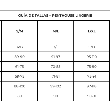
GUÍA DE TALLAS – PENTHOUSE LINGERIE
S/M
M/L
L/XL
A/B
B/C
C/D
89-90
91-97
95-110
61-75
70-85
75-90
59-75
71-81
75-91
88-100
97-102
97-118
89
90
90-91