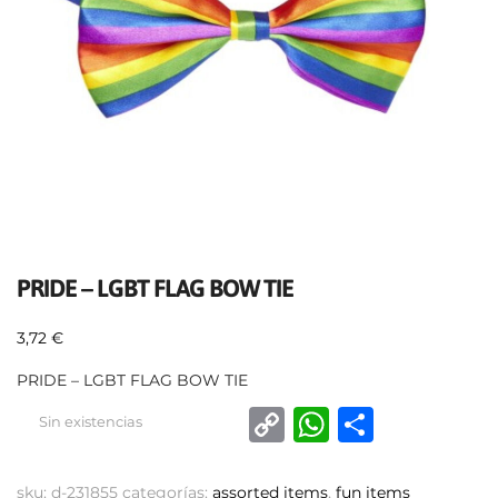
PRIDE – LGBT FLAG BOW TIE
3,72
€
PRIDE – LGBT FLAG BOW TIE
C
W
C
Sin existencias
o
h
o
p
at
m
sku:
d-231855
categorías:
assorted items
,
fun items