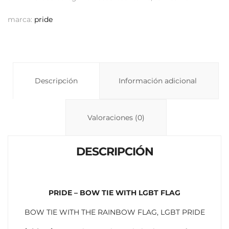
y
s
p
marca:
pride
Li
A
ar
n
p
ti
k
p
r
Descripción
Información adicional
Valoraciones (0)
DESCRIPCIÓN
PRIDE – BOW TIE WITH LGBT FLAG
BOW TIE WITH THE RAINBOW FLAG, LGBT PRIDE