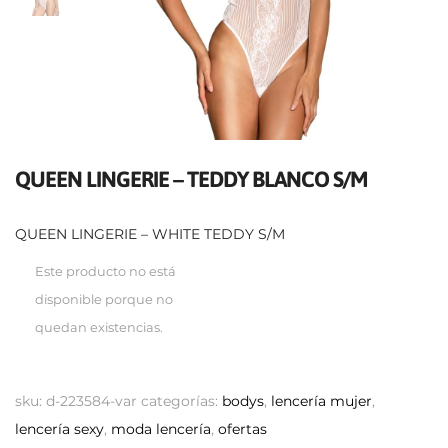
QUEEN LINGERIE – TEDDY BLANCO S/M
QUEEN LINGERIE – WHITE TEDDY S/M
Este producto no está
disponible porque no
quedan existencias.
sku:
d-223584-var
categorías:
bodys
,
lencería mujer
,
lencería sexy
,
moda lencería
,
ofertas