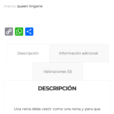
marca:
queen lingerie
C
W
C
o
h
o
p
at
m
y
Descripción
s
p
Información adicional
Li
A
ar
n
p
ti
Valoraciones (0)
k
p
r
DESCRIPCIÓN
Una reina debe vestir como una reina y para que