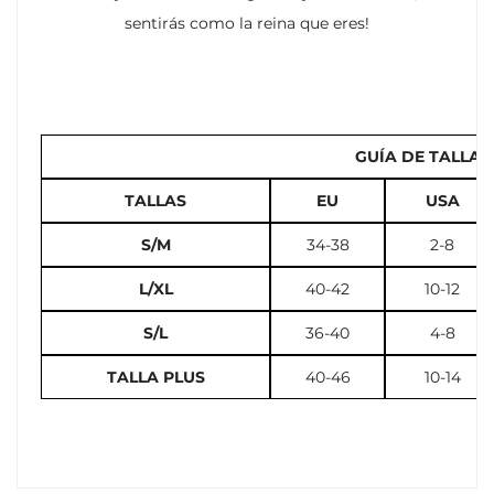
sentirás como la reina que eres!
GUÍA DE TALLAS
TALLAS
EU
USA
S/M
34-38
2-8
L/XL
40-42
10-12
S/L
36-40
4-8
TALLA PLUS
40-46
10-14