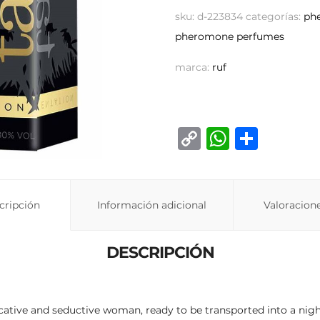
sku:
d-223834
categorías:
ph
pheromone perfumes
marca:
ruf
C
W
C
o
h
o
p
at
m
y
s
p
cripción
Información adicional
Valoracione
Li
A
ar
n
p
ti
DESCRIPCIÓN
k
p
r
cative and seductive woman, ready to be transported into a nigh