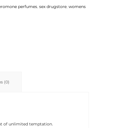
eromone perfumes
,
sex drugstore
,
womens
s (0)
t of unlimited temptation.