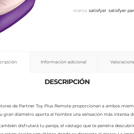
marca:
satisfyer
,
satisfyer pa
cripción
Información adicional
Valoracione
DESCRIPCIÓN
 motores de Partner Toy Plus Remote proporcionan a ambos miemb
su gran diámetro aporta al hombre una sensación más intensa dur
también disfrutará tu pareja, el vástago que te penetra descubrir
esa estimulación simultánea donde se despierte el placer: La imp