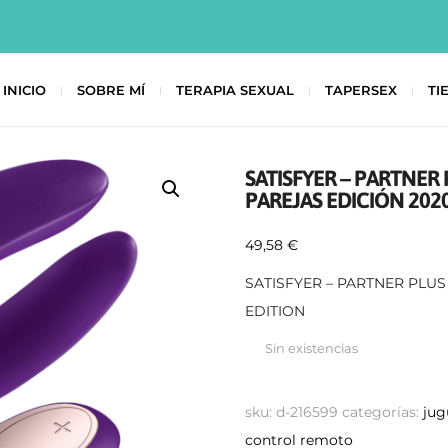
INICIO
SOBRE MÍ
TERAPIA SEXUAL
TAPERSEX
TI
SATISFYER – PARTNE
PAREJAS EDICIÓN 202
49,58
€
SATISFYER – PARTNER PLU
EDITION
Sin existencias
sku:
d-216599
categorías:
jug
control remoto