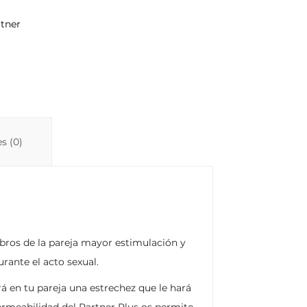
Li
A
ar
rtner
n
p
ti
k
p
r
s (0)
ros de la pareja mayor estimulación y
ante el acto sexual.
á en tu pareja una estrechez que le hará
ermeabilidad del Partner Plus os permite