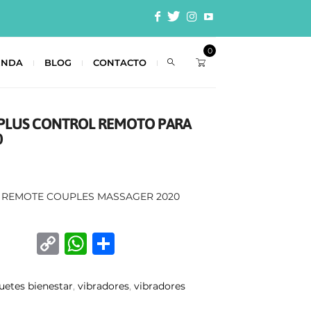
0
ENDA
BLOG
CONTACTO
R PLUS CONTROL REMOTO PARA
0
S REMOTE COUPLES MASSAGER 2020
C
W
C
o
h
o
p
at
m
uetes bienestar
,
vibradores
,
vibradores
y
s
p