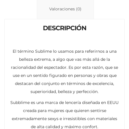
Li
A
ar
n
p
ti
Valoraciones (0)
k
p
r
DESCRIPCIÓN
El término Sublime lo usamos para referirnos a una
belleza extrema, a algo que vas más allá de la
racionalidad del espectador. Es por esta razón, que se
use en un sentido figurado en personas y obras que
destacan del conjunto en términos de excelencia,
superioridad, belleza y perfección.
Subblime es una marca de lencería diseñada en EEUU
creada para mujeres que quieren sentirse
extremadamente sexys e irresistibles con materiales
de alta calidad y máximo confort.