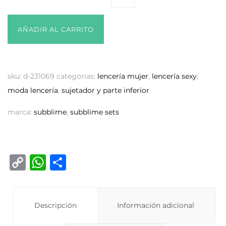
AÑADIR AL CARRITO
sku:
d-231069
categorías:
lencería mujer
,
lencería sexy
,
moda lencería
,
sujetador y parte inferior
marca:
subblime
,
subblime sets
C
W
C
o
h
o
p
at
m
y
Descripción
s
p
Información adicional