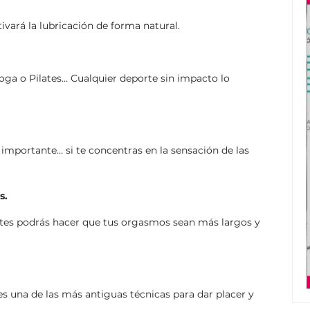
tivará la lubricación de forma natural.
oga o Pilates… Cualquier deporte sin impacto lo
CIONES TV
SEXOLOGÍA
A Y EL
LOS BENEFICIOS
 importante… si te concentras en la sensación de las
EXO
DEL SEXO
s.
rtes podrás hacer que tus orgasmos sean más largos y
es una de las más antiguas técnicas para dar placer y