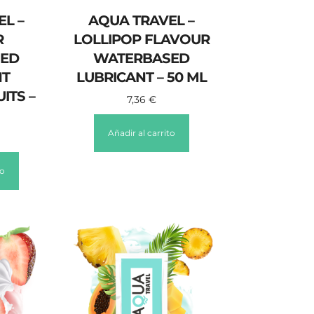
L –
AQUA TRAVEL –
R
LOLLIPOP FLAVOUR
ED
WATERBASED
NT
LUBRICANT – 50 ML
ITS –
7,36
€
Añadir al carrito
to