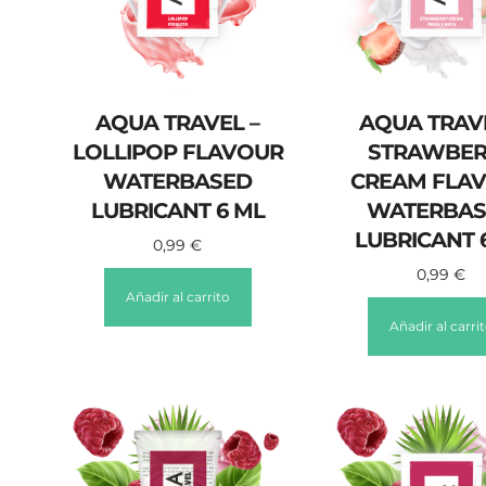
AQUA TRAVEL –
AQUA TRAVE
LOLLIPOP FLAVOUR
STRAWBER
WATERBASED
CREAM FLA
LUBRICANT 6 ML
WATERBAS
LUBRICANT 
0,99
€
0,99
€
Añadir al carrito
Añadir al carri