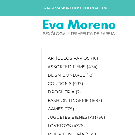
EVA@EVAMORENOSEXOLOGA.COM
ARTÍCULOS VARIOS
16
ASSORTED ITEMS
434
BDSM BONDAGE
18
CONDOMS
432
DROGUERÍA
2
FASHION LINGERIE
1892
GAMES
179
JUGUETES BIENESTAR
36
LOVETOYS
4776
MODA LENCERÍA
559