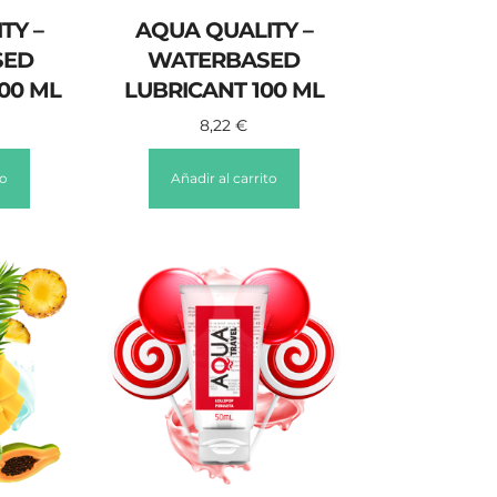
TY –
AQUA QUALITY –
SED
WATERBASED
00 ML
LUBRICANT 100 ML
8,22
€
to
Añadir al carrito