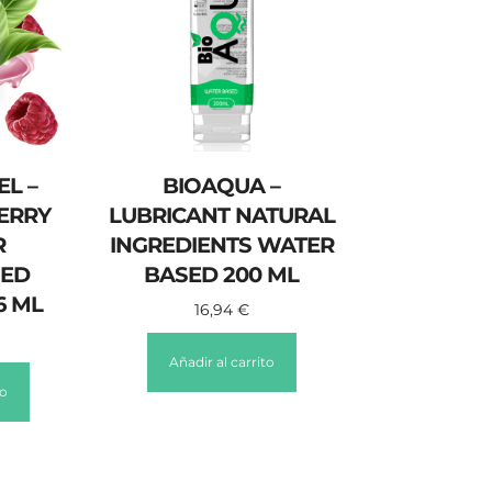
L –
BIOAQUA –
ERRY
LUBRICANT NATURAL
R
INGREDIENTS WATER
ED
BASED 200 ML
6 ML
16,94
€
Añadir al carrito
to