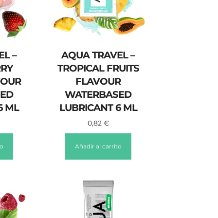
L –
AQUA TRAVEL –
RY
TROPICAL FRUITS
VOUR
FLAVOUR
ED
WATERBASED
6 ML
LUBRICANT 6 ML
0,82
€
to
Añadir al carrito