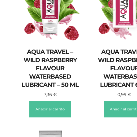
AQUA TRAVEL –
AQUA TRAVE
WILD RASPBERRY
WILD RASPB
FLAVOUR
FLAVOU
WATERBASED
WATERBAS
LUBRICANT – 50 ML
LUBRICANT 
7,36
€
0,99
€
Añadir al carrito
Añadir al carri