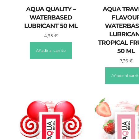
AQUA QUALITY –
AQUA TRAVE
WATERBASED
FLAVOU
LUBRICANT 50 ML
WATERBAS
LUBRICA
4,95
€
TROPICAL FRU
50 ML
Añadir al carrito
7,36
€
Añadir al carri