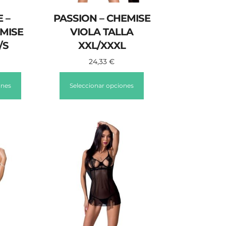
 –
PASSION – CHEMISE
MISE
VIOLA TALLA
/S
XXL/XXXL
24,33
€
ones
Seleccionar opciones