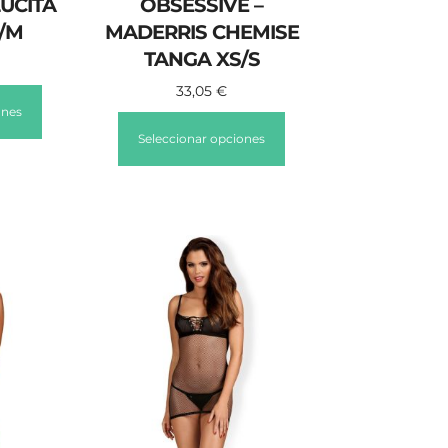
LUCITA
OBSESSIVE –
/M
MADERRIS CHEMISE
TANGA XS/S
33,05
€
ones
Seleccionar opciones