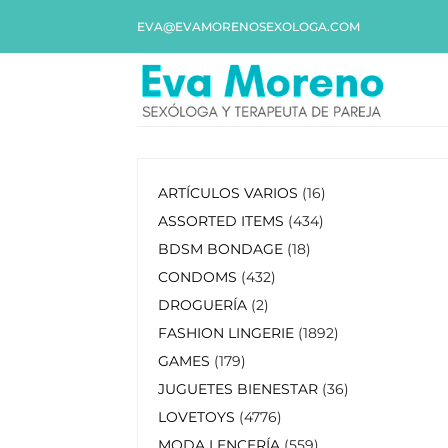
EVA@EVAMORENOSEXOLOGA.COM
ARTÍCULOS VARIOS
16
ASSORTED ITEMS
434
BDSM BONDAGE
18
CONDOMS
432
DROGUERÍA
2
FASHION LINGERIE
1892
GAMES
179
JUGUETES BIENESTAR
36
LOVETOYS
4776
MODA LENCERÍA
559