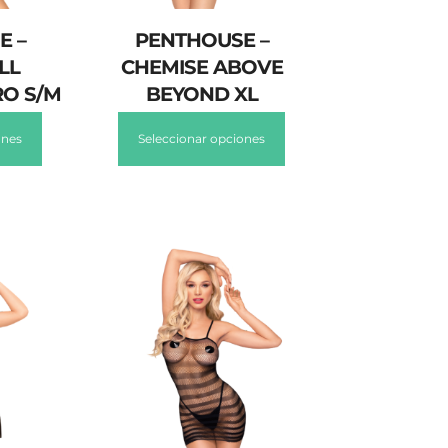
E –
PENTHOUSE –
LL
CHEMISE ABOVE
RO S/M
BEYOND XL
ones
Seleccionar opciones