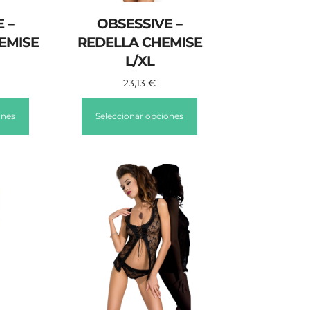
 –
OBSESSIVE –
EMISE
REDELLA CHEMISE
L/XL
23,13
€
ones
Seleccionar opciones