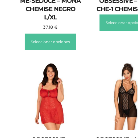
ME-SEDUCE – MONA
OBSESSIVE –
CHEMISE NEGRO
CHE-1 CHEMIS
L/XL
Seleccionar opci
37,18
€
Seleccionar opciones