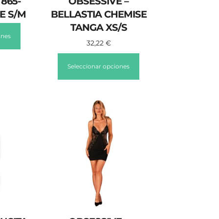
 865-
OBSESSIVE –
E S/M
BELLASTIA CHEMISE
TANGA XS/S
ones
32,22
€
Seleccionar opciones