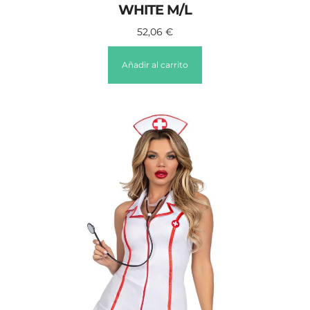
WHITE M/L
52,06
€
Añadir al carrito