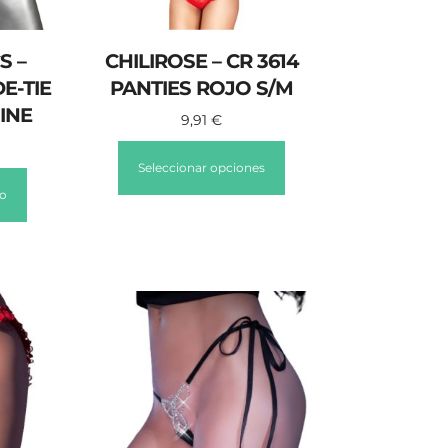
S –
CHILIROSE – CR 3614
E-TIE
PANTIES ROJO S/M
INE
9,91
€
Seleccionar opciones
to