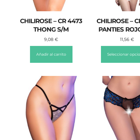
CHILIROSE – CR 4473
CHILIROSE – C
THONG S/M
PANTIES ROJ
9,08
€
11,56
€
Añadir al carrito
Seleccionar opci