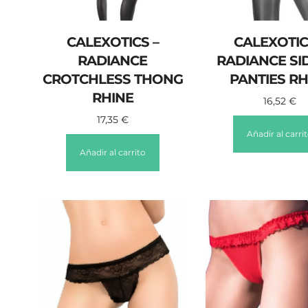
CALEXOTICS –
CALEXOTIC
RADIANCE
RADIANCE SID
CROTCHLESS THONG
PANTIES RH
RHINE
16,52
€
17,35
€
Añadir al carri
Añadir al carrito