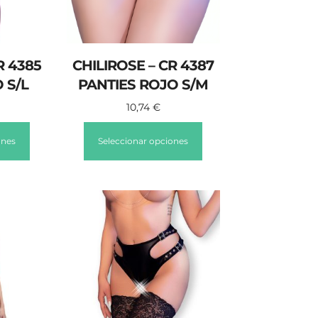
R 4385
CHILIROSE – CR 4387
 S/L
PANTIES ROJO S/M
10,74
€
ones
Seleccionar opciones