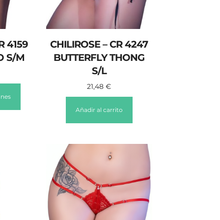
R 4159
CHILIROSE – CR 4247
O S/M
BUTTERFLY THONG
S/L
21,48
€
ones
Añadir al carrito