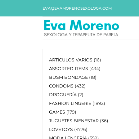
EVA@EVAMORENOSEXOLOGA.COM
ARTÍCULOS VARIOS
16
ASSORTED ITEMS
434
BDSM BONDAGE
18
CONDOMS
432
DROGUERÍA
2
FASHION LINGERIE
1892
GAMES
179
JUGUETES BIENESTAR
36
LOVETOYS
4776
MODA LENCERÍA
559