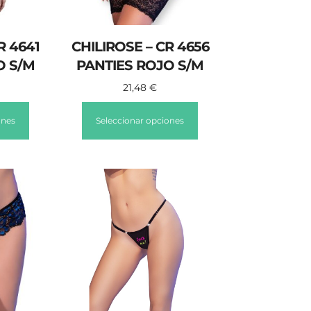
R 4641
CHILIROSE – CR 4656
O S/M
PANTIES ROJO S/M
21,48
€
ones
Seleccionar opciones