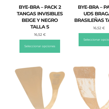
BYE-BRA – PACK 2
BYE-BRA – P
TANGAS INVISIBLES
UDS BRAG
BEIGE Y NEGRO
BRASILEÑAS T
TALLA S
16,52
€
16,52
€
Seleccionar opci
Seleccionar opciones