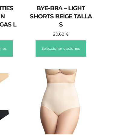
TIES
BYE-BRA – LIGHT
ON
SHORTS BEIGE TALLA
GAS L
S
20,62
€
ones
Seleccionar opciones