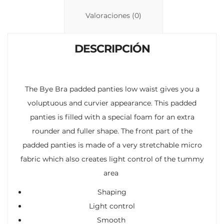
Li
A
ar
n
p
ti
Valoraciones (0)
k
p
r
DESCRIPCIÓN
The Bye Bra padded panties low waist gives you a
voluptuous and curvier appearance. This padded
panties is filled with a special foam for an extra
rounder and fuller shape. The front part of the
padded panties is made of a very stretchable micro
fabric which also creates light control of the tummy
area
Shaping
Light control
Smooth