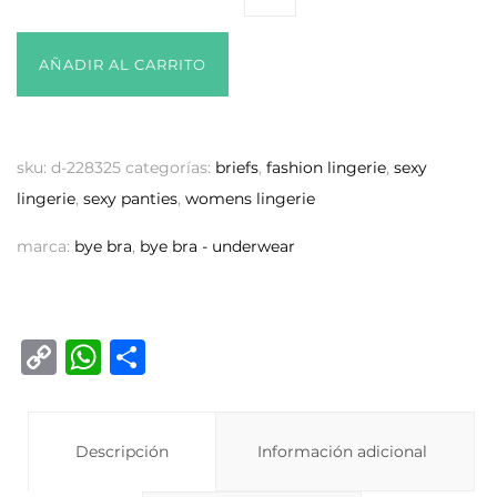
AÑADIR AL CARRITO
sku:
d-228325
categorías:
briefs
,
fashion lingerie
,
sexy
lingerie
,
sexy panties
,
womens lingerie
marca:
bye bra
,
bye bra - underwear
C
W
C
o
h
o
p
at
m
y
Descripción
s
p
Información adicional