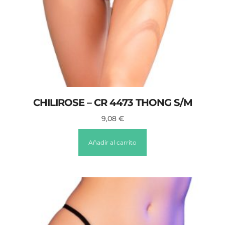
CHILIROSE – CR 4473 THONG S/M
9,08
€
Añadir al carrito