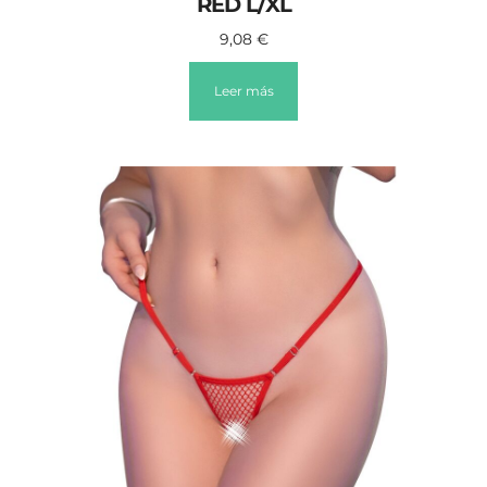
RED L/XL
9,08
€
Leer más