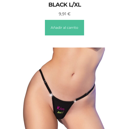
BLACK L/XL
9,91
€
Añadir al carrito